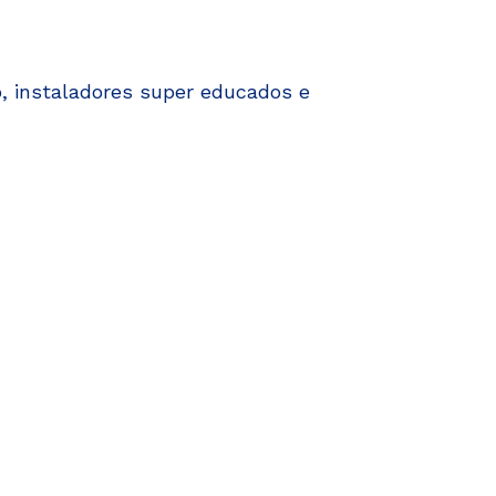
o, instaladores super educados e
Super indico! Al